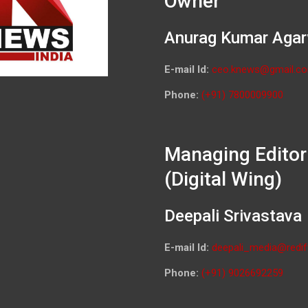
Owner
Anurag Kumar Agar
E-mail Id:
ceo.knews@gmail.c
Phone:
(+91) 7800009900
Managing Editor
(Digital Wing)
Deepali Srivastava
E-mail Id:
deepali_media@redif
Phone:
(+91) 9026692259