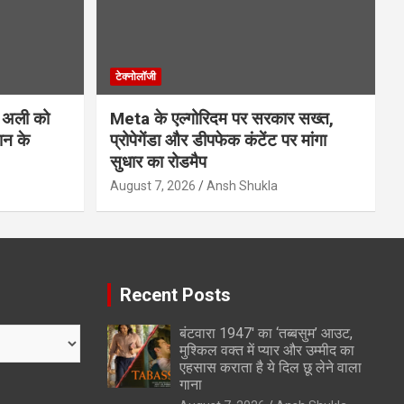
टेक्नोलॉजी
 अली को
Meta के एल्गोरिदम पर सरकार सख्त,
ान के
प्रोपेगेंडा और डीपफेक कंटेंट पर मांगा
सुधार का रोडमैप
August 7, 2026
Ansh Shukla
Recent Posts
बंटवारा 1947′ का ‘तब्बसुम’ आउट,
मुश्किल वक्त में प्यार और उम्मीद का
एहसास कराता है ये दिल छू लेने वाला
गाना