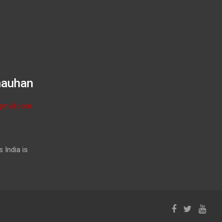
hauhan
gmail.com
 India is