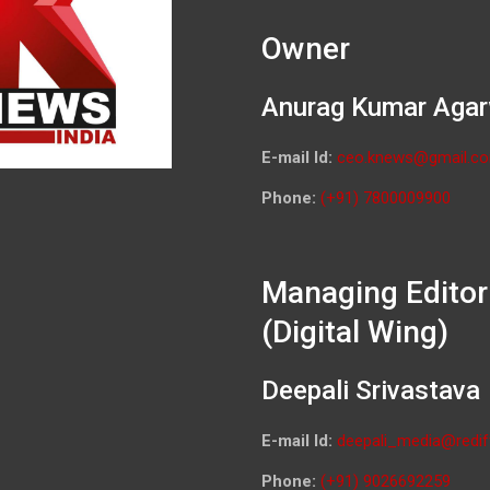
Owner
Anurag Kumar Agar
E-mail Id:
ceo.knews@gmail.c
Phone:
(+91) 7800009900
Managing Editor
(Digital Wing)
Deepali Srivastava
E-mail Id:
deepali_media@redif
Phone:
(+91) 9026692259