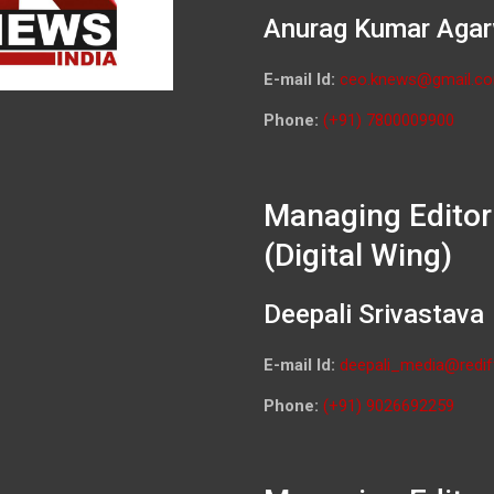
Anurag Kumar Agar
E-mail Id:
ceo.knews@gmail.c
Phone:
(+91) 7800009900
Managing Editor
(Digital Wing)
Deepali Srivastava
E-mail Id:
deepali_media@redif
Phone:
(+91) 9026692259