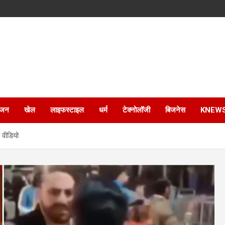
ंजन
खेल
लाइफस्टाइल
धर्म
टेक्नोलॉजी
बिजनेस
KNEW
े वीडियो