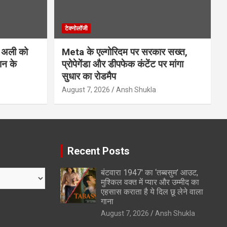
टेक्नोलॉजी
 अली को
Meta के एल्गोरिदम पर सरकार सख्त,
ान के
प्रोपेगेंडा और डीपफेक कंटेंट पर मांगा
सुधार का रोडमैप
August 7, 2026
Ansh Shukla
Recent Posts
बंटवारा 1947′ का ‘तब्बसुम’ आउट,
मुश्किल वक्त में प्यार और उम्मीद का
एहसास कराता है ये दिल छू लेने वाला
गाना
August 7, 2026
Ansh Shukla