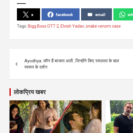
x
facebook
email
wh
Tags:
Bigg Boss OTT 2
,
Elvish Yadav
,
snake venom case
Post
Ayodhya: कौन हैं बरकत अली…जिन्होंने किए रामलला के बाल
navigation
स्वरूप के दर्शन
लोकप्रिय खबर