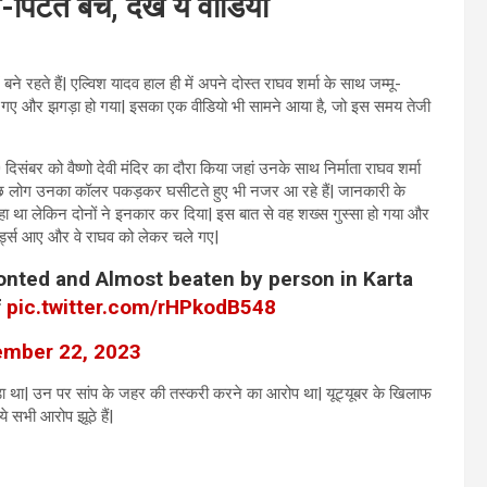
े-पिटते बचे, देखें ये वीडियो
े रहते हैं| एल्विश यादव हाल ही में अपने दोस्त राघव शर्मा के साथ जम्मू-
े घिर गए और झगड़ा हो गया| इसका एक वीडियो भी सामने आया है, जो इस समय तेजी
20 दिसंबर को वैष्णो देवी मंदिर का दौरा किया जहां उनके साथ निर्माता राघव शर्मा
| कुछ लोग उनका कॉलर पकड़कर घसीटते हुए भी नजर आ रहे हैं| जानकारी के
हा था लेकिन दोनों ने इनकार कर दिया| इस बात से वह शख्स गुस्सा हो गया और
र्ड्स आए और वे राघव को लेकर चले गए|
nted and Almost beaten by person in Karta
f
pic.twitter.com/rHPkodB548
mber 22, 2023
ड़ा था| उन पर सांप के जहर की तस्करी करने का आरोप था| यूट्यूबर के खिलाफ
े सभी आरोप झूठे हैं|