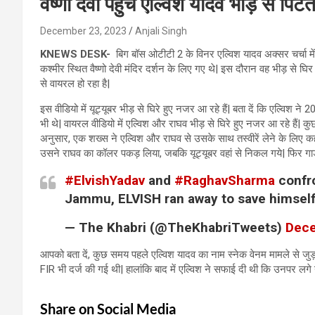
वैष्णो देवी पहुंचे एल्विश यादव भीड़ से पिटत
December 23, 2023
Anjali Singh
KNEWS DESK-
बिग बॉस ओटीटी 2 के विनर एल्विश यादव अक्सर चर्चा में बन
कश्मीर स्थित वैष्णो देवी मंदिर दर्शन के लिए गए थे| इस दौरान वह भीड़ स
से वायरल हो रहा है|
इस वीडियो में यूट्यूबर भीड़ से घिरे हुए नजर आ रहे हैं| बता दें कि एल्विश ने 
भी थे| वायरल वीडियो में एल्विश और राघव भीड़ से घिरे हुए नजर आ रहे हैं
अनुसार, एक शख्स ने एल्विश और राघव से उसके साथ तस्वीरें लेने के लिए क
उसने राघव का कॉलर पकड़ लिया, जबकि यूट्यूबर वहां से निकल गये| फिर गा
#ElvishYadav
and
#RaghavSharma
confro
Jammu, ELVISH ran away to save himsel
— The Khabri (@TheKhabriTweets)
Dece
आपको बता दें, कुछ समय पहले एल्विश यादव का नाम स्नेक वेनम मामले से जु
FIR भी दर्ज की गई थी| हालांकि बाद में एल्विश ने सफाई दी थी कि उनपर लगे य
Share on Social Media