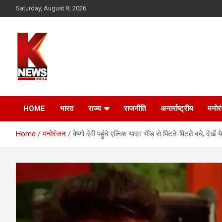
Skip
Saturday, August 8, 2026
to
content
HOME
भारत
राज्य
राजनीति
अन्तर्राष्ट्रीय
मनोर
Home
मनोरंजन
वैष्णो देवी पहुंचे एल्विश यादव भीड़ से पिटते-पिटते बचे, देखें य