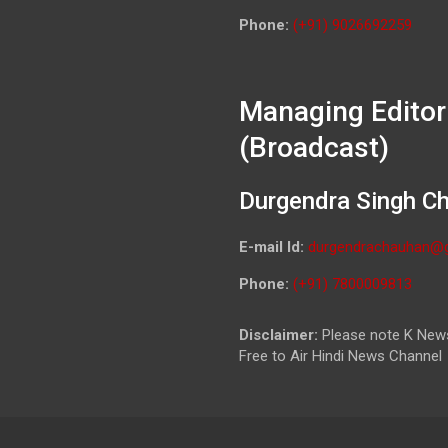
Phone:
(+91) 9026692259
Managing Editor
(Broadcast)
Durgendra Singh C
E-mail Id:
durgendrachauhan@
Phone:
(+91) 7800009813
Disclaimer:
Please note K News
Free to Air Hindi News Channel