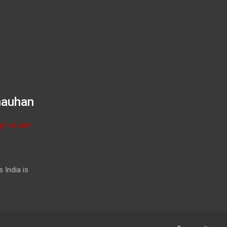
hauhan
gmail.com
 India is