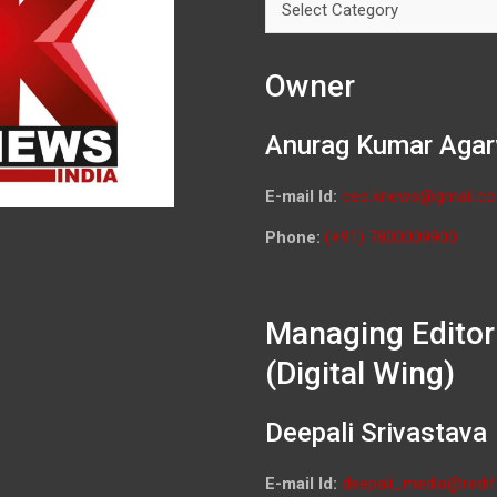
Owner
Anurag Kumar Agar
E-mail Id:
ceo.knews@gmail.c
Phone:
(+91) 7800009900
Managing Editor
(Digital Wing)
Deepali Srivastava
E-mail Id:
deepali_media@redif