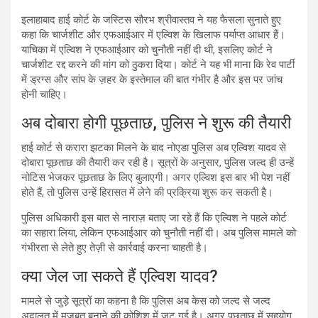
इलाहाबाद
हाई
कोर्ट
के
जस्टिस
सौरभ
श्रीवास्तव
ने
यह
फैसला
सुनाते
हुए
कहा
कि
चार्जशीट
और
एफआईआर
में
एल्विश
के
खिलाफ
पर्याप्त
आधार
हैं।
याचिका
में
एल्विश
ने
एफआईआर
को
चुनौती
नहीं
दी
थी,
इसलिए
कोर्ट
ने
चार्जशीट
रद्द
करने
की
मांग
को
ठुकरा
दिया।
कोर्ट
ने
यह
भी
माना
कि
रेव
पार्टी
में
ड्रग्स
और
सांप
के
ज़हर
के
इस्तेमाल
की
बात
गंभीर
है
और
इस
पर
जांच
होनी
चाहिए।
अब
दोबारा
होगी
पूछताछ,
पुलिस
ने
शुरू
की
तैयारी
हाई
कोर्ट
से
करारा
झटका
मिलने
के
बाद
नोएडा
पुलिस
अब
एल्विश
यादव
से
दोबारा
पूछताछ
की
तैयारी
कर
रही
है।
सूत्रों
के
अनुसार,
पुलिस
जल्द
ही
उन्हें
नोटिस
भेजकर
पूछताछ
के
लिए
बुलाएगी।
अगर
एल्विश
इस
बार
भी
पेश
नहीं
होते
हैं,
तो
पुलिस
उन्हें
हिरासत
में
लेने
की
प्रक्रिया
शुरू
कर
सकती
है।
पुलिस
अधिकारी
इस
बात
से
नाराज़
बताए
जा
रहे
हैं
कि
एल्विश
ने
पहले
कोर्ट
का
सहारा
लिया,
लेकिन
एफआईआर
को
चुनौती
नहीं
दी।
अब
पुलिस
मामले
को
गंभीरता
से
लेते
हुए
तेज़ी
से
कार्रवाई
करना
चाहती
है।
क्या
जेल
जा
सकते
हैं
एल्विश
यादव?
मामले
से
जुड़े
सूत्रों
का
कहना
है
कि
पुलिस
अब
केस
को
जल्द
से
जल्द
अदालत
में
मजबूत
बनाने
की
कोशिश
में
जुट
गई
है।
अगर
पूछताछ
में
सहयोग