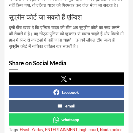
नहीं
किया
गया,
तो
एल्विश
यादव
को
गिरफ्तार
कर
जेल
भेजा
जा
सकता
है।
सुप्रीम
कोर्ट
जा
सकते
हैं
एल्विश
इसी
बीच
खबर
है
कि
एल्विश
यादव
की
टीम
अब
सुप्रीम
कोर्ट
का
रुख
करने
की
तैयारी
में
है।
वह
नोएडा
पुलिस
की
पूछताछ
से
बचना
चाहते
हैं
और
किसी
भी
हाल
में
फिर
से
कस्टडी
में
नहीं
जाना
चाहते।
उनकी
लीगल
टीम
जल्द
ही
सुप्रीम
कोर्ट
में
याचिका
दाखिल
कर
सकती
है।
Share on Social Media
x
facebook
email
whatsapp
Tags:
Elvish Yadav
,
ENTERTAINMENT
,
high court
,
Noida police