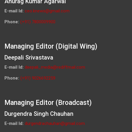
Anurag Kumar Agarwal
E-mail Id:
ceo.knews@gmail.com
Phone:
(+91) 7800009900
Managing Editor (Digital Wing)
Deepali Srivastava
E-mail Id:
deepali_media@rediffmail.com
Phone:
(+91) 9026692259
Managing Editor (Broadcast)
Durgendra Singh Chauhan
E-mail Id:
durgendrachauhan@gmail.com