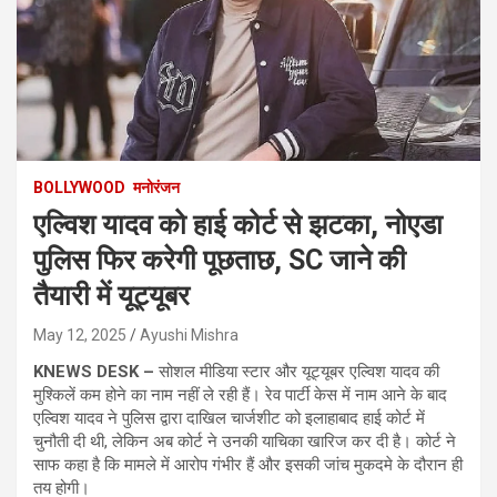
BOLLYWOOD
मनोरंजन
एल्विश यादव को हाई कोर्ट से झटका, नोएडा
पुलिस फिर करेगी पूछताछ, SC जाने की
तैयारी में यूट्यूबर
May 12, 2025
Ayushi Mishra
KNEWS DESK –
सोशल
मीडिया
स्टार
और
यूट्यूबर
एल्विश
यादव
की
मुश्किलें
कम
होने
का
नाम
नहीं
ले
रही
हैं।
रेव
पार्टी
केस
में
नाम
आने
के
बाद
एल्विश
यादव
ने
पुलिस
द्वारा
दाखिल
चार्जशीट
को
इलाहाबाद
हाई
कोर्ट
में
चुनौती
दी
थी,
लेकिन
अब
कोर्ट
ने
उनकी
याचिका
खारिज
कर
दी
है।
कोर्ट
ने
साफ
कहा
है
कि
मामले
में
आरोप
गंभीर
हैं
और
इसकी
जांच
मुकदमे
के
दौरान
ही
तय
होगी।