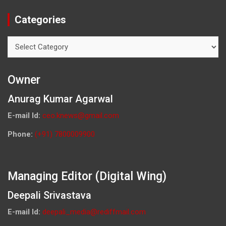
Categories
Categories
Owner
Anurag Kumar Agarwal
E-mail Id:
ceo.knews@gmail.com
Phone:
(+91) 7800009900
Managing Editor (Digital Wing)
Deepali Srivastava
E-mail Id:
deepali_media@rediffmail.com