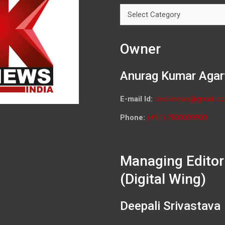
Categories
Owner
Anurag Kumar Agar
E-mail Id:
ceo.knews@gmail.c
Phone:
(+91) 7800009900
Managing Editor
(Digital Wing)
Deepali Srivastava