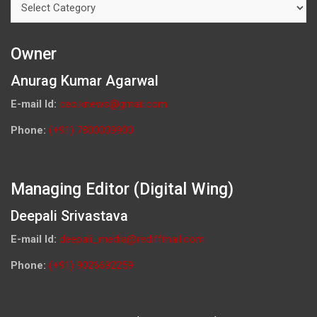
Owner
Anurag Kumar Agarwal
E-mail Id:
ceo.knews@gmail.com
Phone:
(+91) 7800009900
Managing Editor (Digital Wing)
Deepali Srivastava
E-mail Id:
deepali_media@rediffmail.com
Phone:
(+91) 9026692259