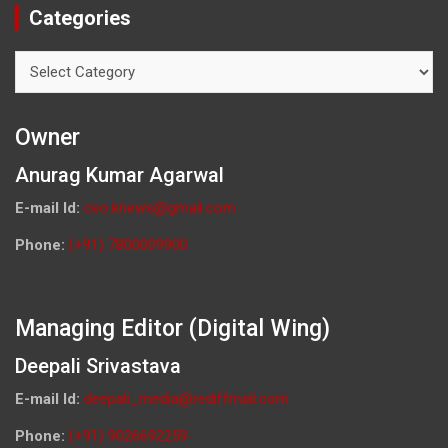
Categories
Categories
Owner
Anurag Kumar Agarwal
E-mail Id:
ceo.knews@gmail.com
Phone:
(+91) 7800009900
Managing Editor (Digital Wing)
Deepali Srivastava
E-mail Id:
deepali_media@rediffmail.com
Phone:
(+91) 9026692259