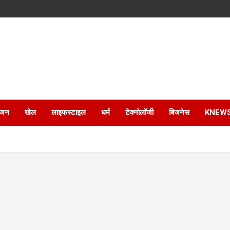
ंजन
खेल
लाइफस्टाइल
धर्म
टेक्नोलॉजी
बिजनेस
KNEW