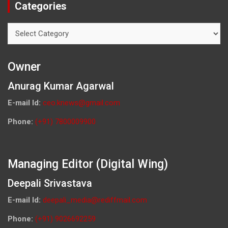
Categories
Categories
Owner
Anurag Kumar Agarwal
E-mail Id:
ceo.knews@gmail.com
Phone:
(+91) 7800009900
Managing Editor (Digital Wing)
Deepali Srivastava
E-mail Id:
deepali_media@rediffmail.com
Phone:
(+91) 9026692259