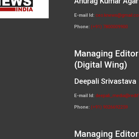
Anurag Kumar Agar
E-mail Id:
ceo.knews@gmail.c
Phone:
(+91) 7800009900
Managing Editor
(Digital Wing)
Deepali Srivastava
E-mail Id:
deepali_media@redif
Phone:
(+91) 9026692259
Managing Editor