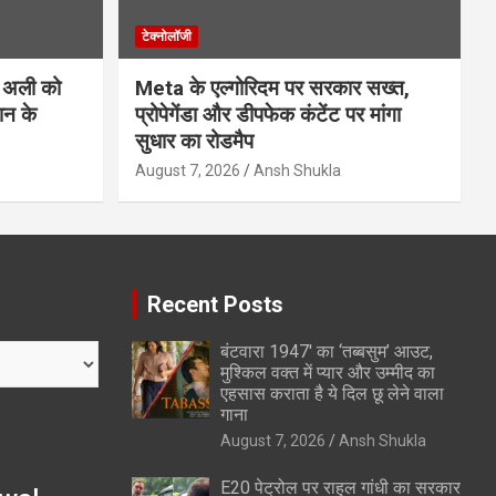
टेक्नोलॉजी
 अली को
Meta के एल्गोरिदम पर सरकार सख्त,
ान के
प्रोपेगेंडा और डीपफेक कंटेंट पर मांगा
सुधार का रोडमैप
August 7, 2026
Ansh Shukla
Recent Posts
बंटवारा 1947′ का ‘तब्बसुम’ आउट,
मुश्किल वक्त में प्यार और उम्मीद का
एहसास कराता है ये दिल छू लेने वाला
गाना
August 7, 2026
Ansh Shukla
E20 पेट्रोल पर राहुल गांधी का सरकार