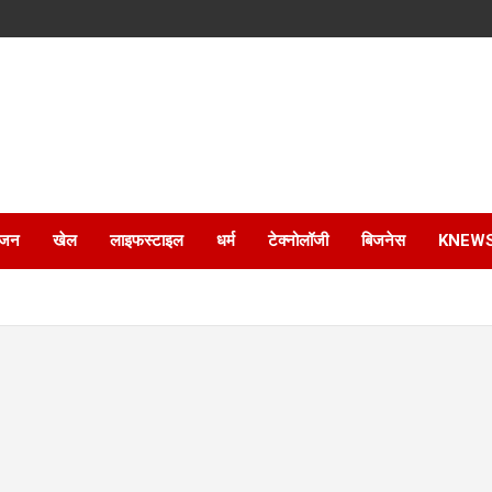
ंजन
खेल
लाइफस्टाइल
धर्म
टेक्नोलॉजी
बिजनेस
KNEW