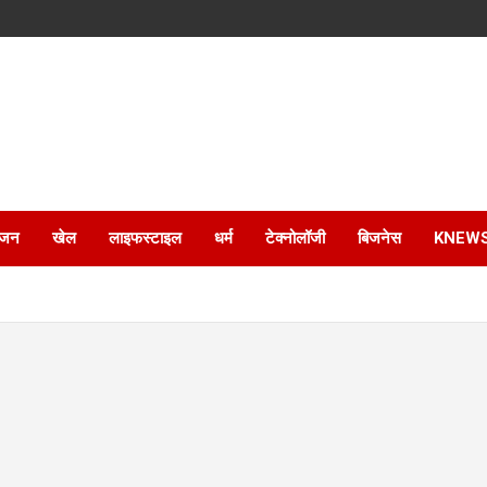
ंजन
खेल
लाइफस्टाइल
धर्म
टेक्नोलॉजी
बिजनेस
KNEW