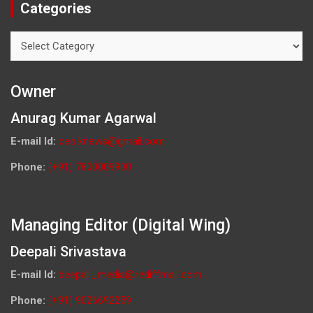
Categories
Categories
Owner
Anurag Kumar Agarwal
E-mail Id:
ceo.knews@gmail.com
Phone:
(+91) 7800009900
Managing Editor (Digital Wing)
Deepali Srivastava
E-mail Id:
deepali_media@rediffmail.com
Phone:
(+91) 9026692259