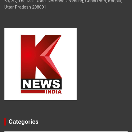
63/2C, The Mall Road, Noronha Crossing, Canal Patri, Kanpur,
Uttar Pradesh 208001
Categories