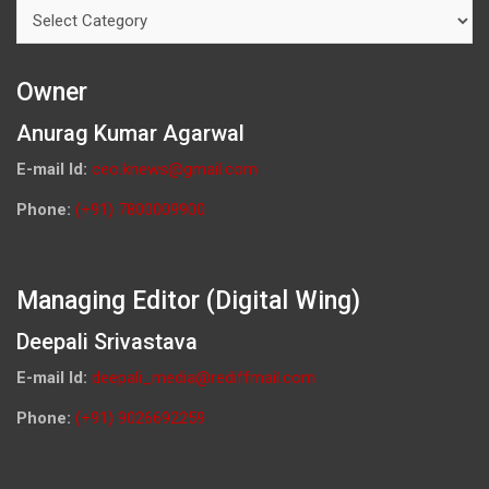
Categories
Owner
Anurag Kumar Agarwal
E-mail Id:
ceo.knews@gmail.com
Phone:
(+91) 7800009900
Managing Editor (Digital Wing)
Deepali Srivastava
E-mail Id:
deepali_media@rediffmail.com
Phone:
(+91) 9026692259