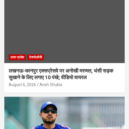
उत्तर प्रदेश
टेक्नोलॉजी
लखनऊ-कानपुर एक्सप्रेसवे पर अनोखी मरम्मत, धंसी सड़क
सुखाने के लिए लगाए 10 पंखे; वीडियो वायरल
August 6, 2026
Ansh Shukla