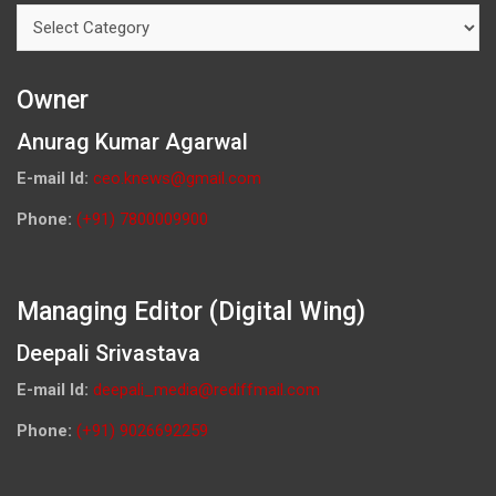
Categories
Owner
Anurag Kumar Agarwal
E-mail Id:
ceo.knews@gmail.com
Phone:
(+91) 7800009900
Managing Editor (Digital Wing)
Deepali Srivastava
E-mail Id:
deepali_media@rediffmail.com
Phone:
(+91) 9026692259