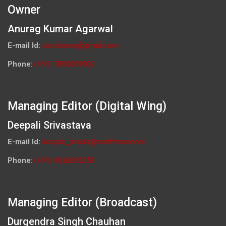
Owner
Anurag Kumar Agarwal
E-mail Id:
ceo.knews@gmail.com
Phone:
(+91) 7800009900
Managing Editor (Digital Wing)
Deepali Srivastava
E-mail Id:
deepali_media@rediffmail.com
Phone:
(+91) 9026692259
Managing Editor (Broadcast)
Durgendra Singh Chauhan