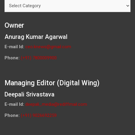
Categories
Owner
Anurag Kumar Agarwal
E-mail Id:
ceo.knews@gmail.com
Phone:
(+91) 7800009900
Managing Editor (Digital Wing)
Deepali Srivastava
E-mail Id:
deepali_media@rediffmail.com
Phone:
(+91) 9026692259