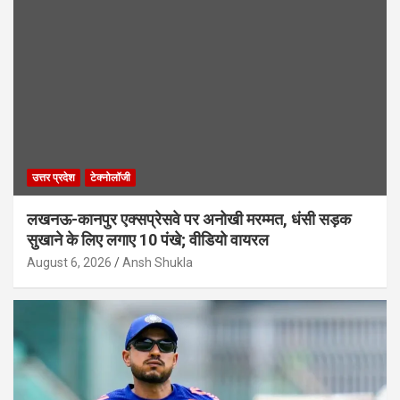
उत्तर प्रदेश
टेक्नोलॉजी
लखनऊ-कानपुर एक्सप्रेसवे पर अनोखी मरम्मत, धंसी सड़क
सुखाने के लिए लगाए 10 पंखे; वीडियो वायरल
August 6, 2026
Ansh Shukla