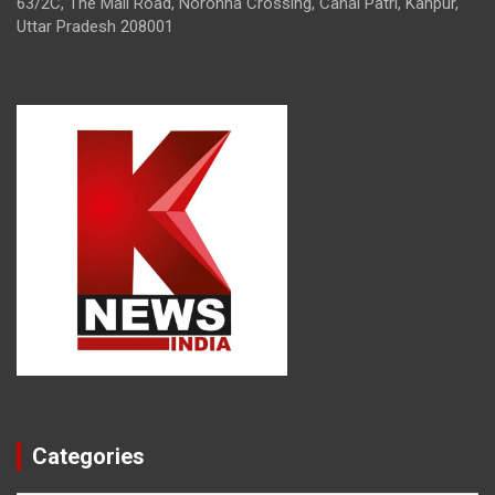
63/2C, The Mall Road, Noronha Crossing, Canal Patri, Kanpur,
Uttar Pradesh 208001
Categories