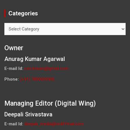
Categories
Categories
Owner
Anurag Kumar Agarwal
E-mail Id:
ceo.knews@gmail.com
Phone:
(+91) 7800009900
Managing Editor (Digital Wing)
Deepali Srivastava
E-mail Id:
deepali_media@rediffmail.com