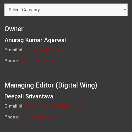
Categories
Owner
Anurag Kumar Agarwal
E-mail Id:
ceo.knews@gmail.com
Phone:
(+91) 7800009900
Managing Editor (Digital Wing)
Deepali Srivastava
E-mail Id:
deepali_media@rediffmail.com
Phone:
(+91) 9026692259