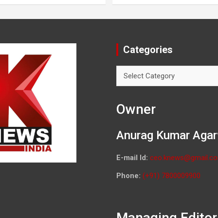
Categories
Categories
Owner
Anurag Kumar Agar
E-mail Id:
ceo.knews@gmail.c
Phone:
(+91) 7800009900
Managing Editor