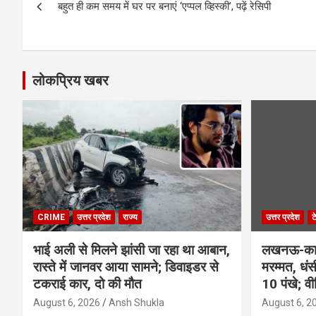
बहुत ही कम समय में घर पर बनाएं ‘एप्पल व्हिस्की’, पढ़ें रेसिपी
navigation
लोकप्रिय खबर
CRIME
उत्तर प्रदेश
राज्य
उत्तर प्रदेश
ट
भाई अली से मिलने झांसी जा रहा था आबान,
लखनऊ-कानप
रास्ते में जानवर आया सामने; डिवाइडर से
मरम्मत, धं
टकराई कार, दो की मौत
10 पंखे; व
August 6, 2026
Ansh Shukla
August 6, 2