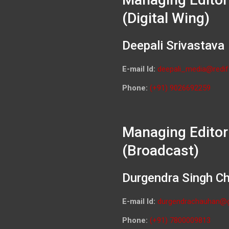
(Digital Wing)
Deepali Srivastava
E-mail Id:
deepali_media@redif
Phone:
(+91) 9026692259
Managing Editor
(Broadcast)
Durgendra Singh C
E-mail Id:
durgendrachauhan@
Phone:
(+91) 7800009813