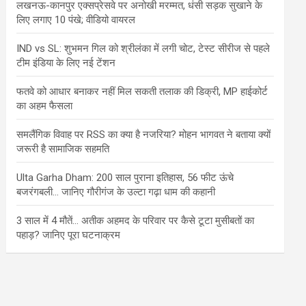
लखनऊ-कानपुर एक्सप्रेसवे पर अनोखी मरम्मत, धंसी सड़क सुखाने के
लिए लगाए 10 पंखे; वीडियो वायरल
IND vs SL: शुभमन गिल को श्रीलंका में लगी चोट, टेस्ट सीरीज से पहले
टीम इंडिया के लिए नई टेंशन
फतवे को आधार बनाकर नहीं मिल सकती तलाक की डिक्री, MP हाईकोर्ट
का अहम फैसला
समलैंगिक विवाह पर RSS का क्या है नजरिया? मोहन भागवत ने बताया क्यों
जरूरी है सामाजिक सहमति
Ulta Garha Dham: 200 साल पुराना इतिहास, 56 फीट ऊंचे
बजरंगबली… जानिए गौरीगंज के उल्टा गढ़ा धाम की कहानी
3 साल में 4 मौतें… अतीक अहमद के परिवार पर कैसे टूटा मुसीबतों का
पहाड़? जानिए पूरा घटनाक्रम