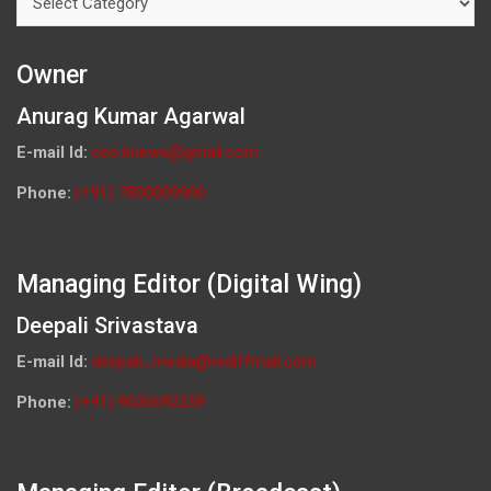
Owner
Anurag Kumar Agarwal
E-mail Id:
ceo.knews@gmail.com
Phone:
(+91) 7800009900
Managing Editor (Digital Wing)
Deepali Srivastava
E-mail Id:
deepali_media@rediffmail.com
Phone:
(+91) 9026692259