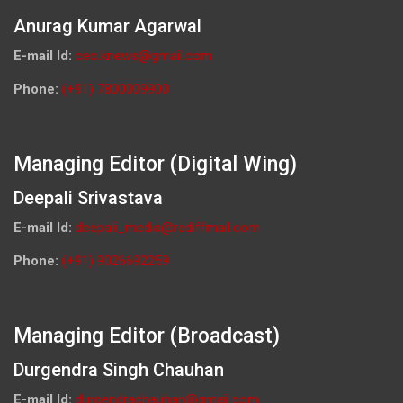
Anurag Kumar Agarwal
E-mail Id:
ceo.knews@gmail.com
Phone:
(+91) 7800009900
Managing Editor (Digital Wing)
Deepali Srivastava
E-mail Id:
deepali_media@rediffmail.com
Phone:
(+91) 9026692259
Managing Editor (Broadcast)
Durgendra Singh Chauhan
E-mail Id:
durgendrachauhan@gmail.com