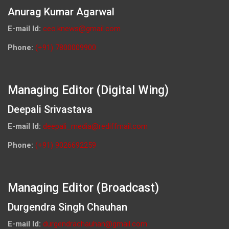
Anurag Kumar Agarwal
E-mail Id:
ceo.knews@gmail.com
Phone:
(+91) 7800009900
Managing Editor (Digital Wing)
Deepali Srivastava
E-mail Id:
deepali_media@rediffmail.com
Phone:
(+91) 9026692259
Managing Editor (Broadcast)
Durgendra Singh Chauhan
E-mail Id:
durgendrachauhan@gmail.com