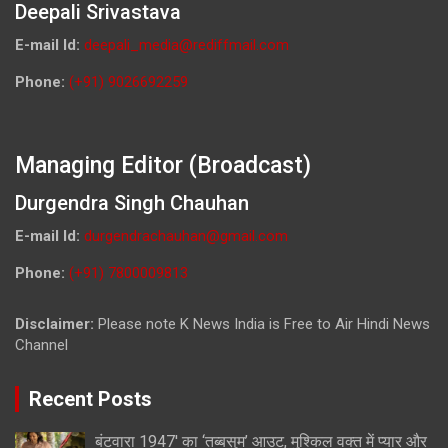
Deepali Srivastava
E-mail Id:
deepali_media@rediffmail.com
Phone:
(+91) 9026692259
Managing Editor (Broadcast)
Durgendra Singh Chauhan
E-mail Id:
durgendrachauhan@gmail.com
Phone:
(+91) 7800009813
Disclaimer:
Please note K News India is Free to Air Hindi News
Channel
Recent Posts
बंटवारा 1947′ का ‘तब्बसुम’ आउट, मुश्किल वक्त में प्यार और