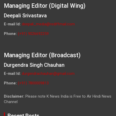
Managing Editor (Digital Wing)
Deepali Srivastava
E-mail Id:
deepali_media@rediffmail.com
Phone:
(+91) 9026692259
Managing Editor (Broadcast)
Durgendra Singh Chauhan
E-mail Id:
durgendrachauhan@gmail.com
Phone:
(+91) 7800009813
Disclaimer:
Please note K News India is Free to Air Hindi News
Channel
Recent Posts