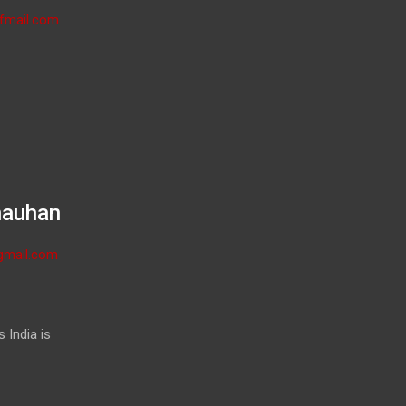
fmail.com
hauhan
gmail.com
 India is