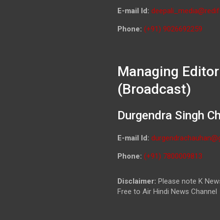
E-mail Id:
deepali_media@redif
Phone:
(+91) 9026692259
Managing Editor
(Broadcast)
Durgendra Singh C
E-mail Id:
durgendrachauhan@
Phone:
(+91) 7800009813
Disclaimer:
Please note K News
Free to Air Hindi News Channel