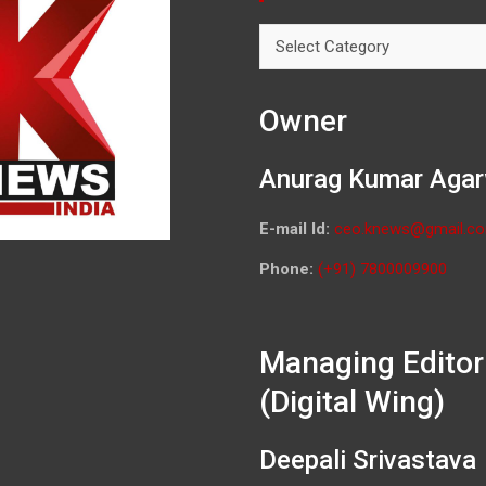
Categories
Owner
Anurag Kumar Agar
E-mail Id:
ceo.knews@gmail.c
Phone:
(+91) 7800009900
Managing Editor
(Digital Wing)
Deepali Srivastava