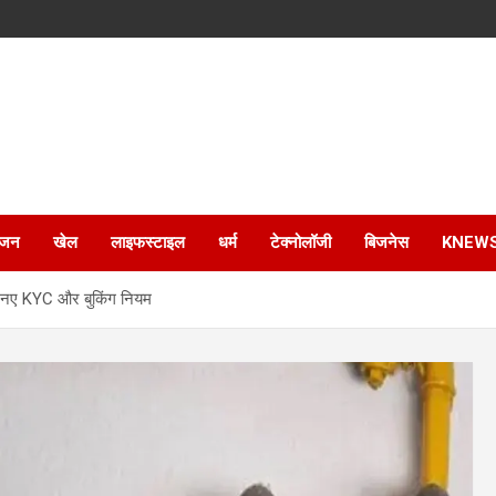
ंजन
खेल
लाइफस्टाइल
धर्म
टेक्नोलॉजी
बिजनेस
KNEW
गे नए KYC और बुकिंग नियम