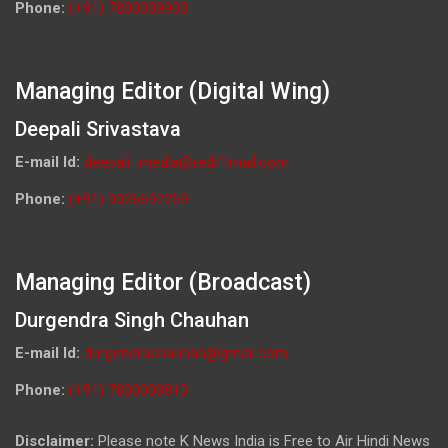
Phone:
(+91) 7800009900
Managing Editor (Digital Wing)
Deepali Srivastava
E-mail Id:
deepali_media@rediffmail.com
Phone:
(+91) 9026692259
Managing Editor (Broadcast)
Durgendra Singh Chauhan
E-mail Id:
durgendrachauhan@gmail.com
Phone:
(+91) 7800009813
Disclaimer:
Please note K News India is Free to Air Hindi News