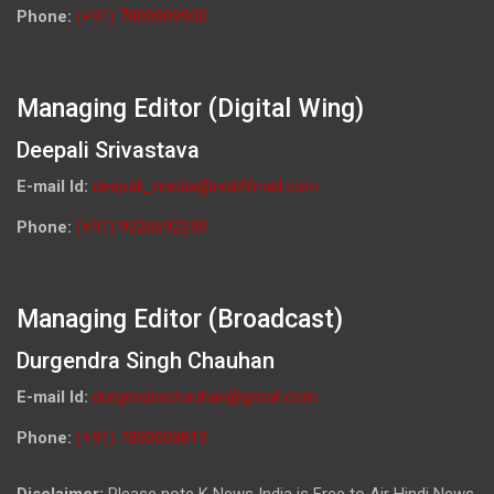
Phone:
(+91) 7800009900
Managing Editor (Digital Wing)
Deepali Srivastava
E-mail Id:
deepali_media@rediffmail.com
Phone:
(+91) 9026692259
Managing Editor (Broadcast)
Durgendra Singh Chauhan
E-mail Id:
durgendrachauhan@gmail.com
Phone:
(+91) 7800009813
Disclaimer:
Please note K News India is Free to Air Hindi News