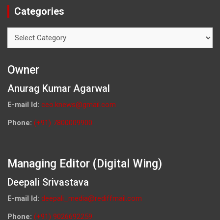
Categories
Categories
Owner
Anurag Kumar Agarwal
E-mail Id:
ceo.knews@gmail.com
Phone:
(+91) 7800009900
Managing Editor (Digital Wing)
Deepali Srivastava
E-mail Id:
deepali_media@rediffmail.com
Phone:
(+91) 9026692259