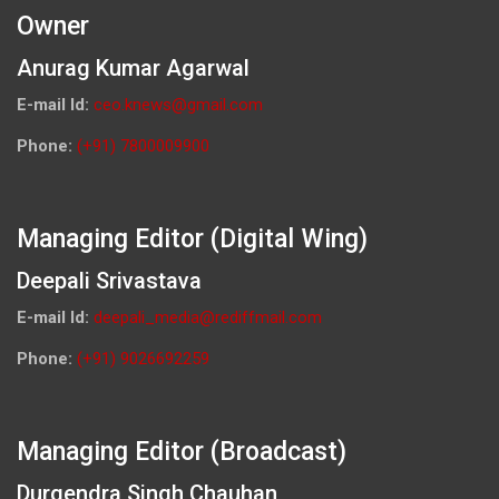
Owner
Anurag Kumar Agarwal
E-mail Id:
ceo.knews@gmail.com
Phone:
(+91) 7800009900
Managing Editor (Digital Wing)
Deepali Srivastava
E-mail Id:
deepali_media@rediffmail.com
Phone:
(+91) 9026692259
Managing Editor (Broadcast)
Durgendra Singh Chauhan