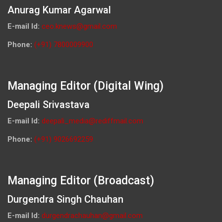
Anurag Kumar Agarwal
E-mail Id:
ceo.knews@gmail.com
Phone:
(+91) 7800009900
Managing Editor (Digital Wing)
Deepali Srivastava
E-mail Id:
deepali_media@rediffmail.com
Phone:
(+91) 9026692259
Managing Editor (Broadcast)
Durgendra Singh Chauhan
E-mail Id:
durgendrachauhan@gmail.com