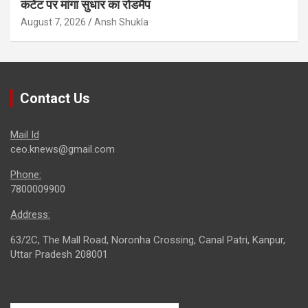
कंटेंट पर मांगा सुधार का रोडमैप
August 7, 2026
Ansh Shukla
Contact Us
Mail Id
ceo.knews@gmail.com
Phone:
7800009900
Address:
63/2C, The Mall Road, Noronha Crossing, Canal Patri, Kanpur,
Uttar Pradesh 208001