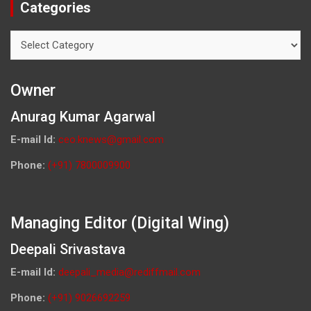
Categories
Categories
Owner
Anurag Kumar Agarwal
E-mail Id:
ceo.knews@gmail.com
Phone:
(+91) 7800009900
Managing Editor (Digital Wing)
Deepali Srivastava
E-mail Id:
deepali_media@rediffmail.com
Phone:
(+91) 9026692259