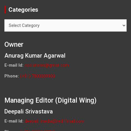
Categories
Categories
Owner
Anurag Kumar Agarwal
E-mail Id:
ceo.knews@gmail.com
Phone:
(+91) 7800009900
Managing Editor (Digital Wing)
Deepali Srivastava
E-mail Id:
deepali_media@rediffmail.com