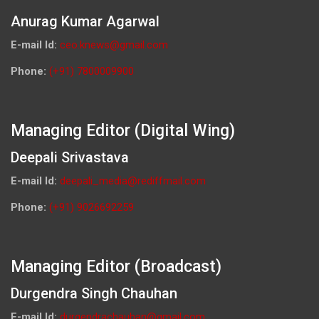
Anurag Kumar Agarwal
E-mail Id:
ceo.knews@gmail.com
Phone:
(+91) 7800009900
Managing Editor (Digital Wing)
Deepali Srivastava
E-mail Id:
deepali_media@rediffmail.com
Phone:
(+91) 9026692259
Managing Editor (Broadcast)
Durgendra Singh Chauhan
E-mail Id:
durgendrachauhan@gmail.com