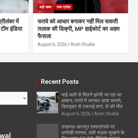
बड़ी खबर
मध्य प्रदेश
ीलंका में
फतवे को आधार बनाकर नहीं मिल सकती
 टीम इंडिया
तलाक की डिक्री, MP हाईकोर्ट का अहम
फैसला
August 6, 2026
Ansh Shukla
Recent Posts
भाई अली से मिलने झांसी जा रहा था
आबान, रास्ते में जानवर आया सामने;
डिवाइडर से टकराई कार, दो की मौत
August 6, 2026
Ansh Shukla
लखनऊ-कानपुर एक्सप्रेसवे पर
अनोखी मरम्मत, धंसी सड़क सुखाने के
wal