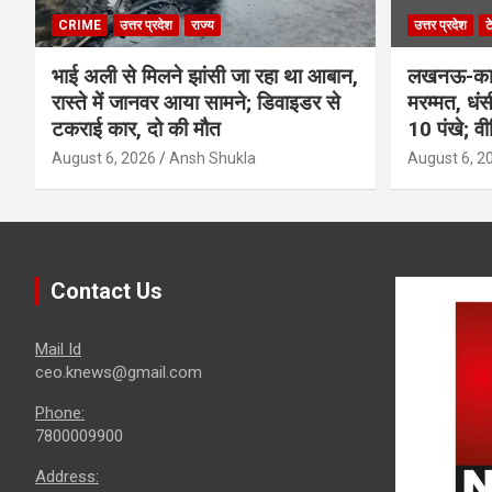
CRIME
उत्तर प्रदेश
राज्य
उत्तर प्रदेश
ट
भाई अली से मिलने झांसी जा रहा था आबान,
लखनऊ-कानप
रास्ते में जानवर आया सामने; डिवाइडर से
मरम्मत, धं
टकराई कार, दो की मौत
10 पंखे; व
August 6, 2026
Ansh Shukla
August 6, 2
Contact Us
Mail Id
ceo.knews@gmail.com
Phone:
7800009900
Address: