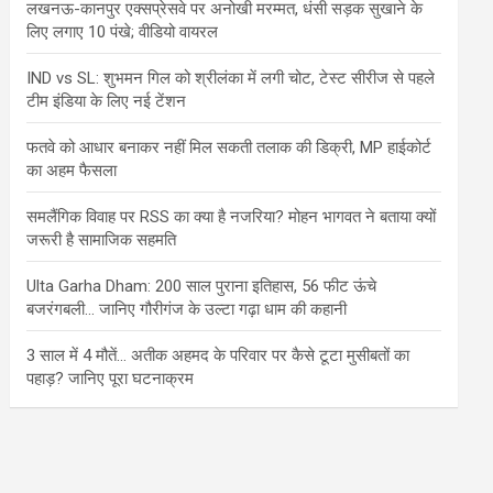
लखनऊ-कानपुर एक्सप्रेसवे पर अनोखी मरम्मत, धंसी सड़क सुखाने के
लिए लगाए 10 पंखे; वीडियो वायरल
IND vs SL: शुभमन गिल को श्रीलंका में लगी चोट, टेस्ट सीरीज से पहले
टीम इंडिया के लिए नई टेंशन
फतवे को आधार बनाकर नहीं मिल सकती तलाक की डिक्री, MP हाईकोर्ट
का अहम फैसला
समलैंगिक विवाह पर RSS का क्या है नजरिया? मोहन भागवत ने बताया क्यों
जरूरी है सामाजिक सहमति
Ulta Garha Dham: 200 साल पुराना इतिहास, 56 फीट ऊंचे
बजरंगबली… जानिए गौरीगंज के उल्टा गढ़ा धाम की कहानी
3 साल में 4 मौतें… अतीक अहमद के परिवार पर कैसे टूटा मुसीबतों का
पहाड़? जानिए पूरा घटनाक्रम