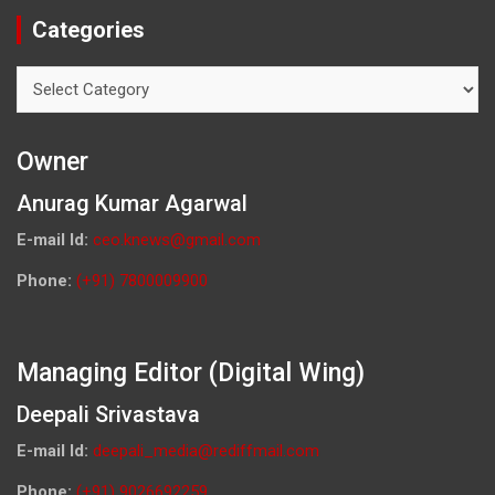
Categories
Categories
Owner
Anurag Kumar Agarwal
E-mail Id:
ceo.knews@gmail.com
Phone:
(+91) 7800009900
Managing Editor (Digital Wing)
Deepali Srivastava
E-mail Id:
deepali_media@rediffmail.com
Phone:
(+91) 9026692259