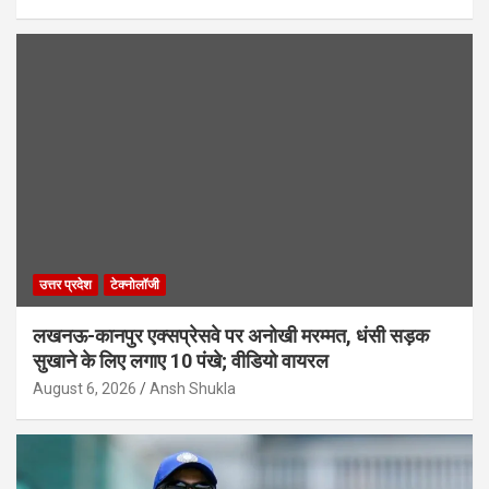
उत्तर प्रदेश
टेक्नोलॉजी
लखनऊ-कानपुर एक्सप्रेसवे पर अनोखी मरम्मत, धंसी सड़क
सुखाने के लिए लगाए 10 पंखे; वीडियो वायरल
August 6, 2026
Ansh Shukla