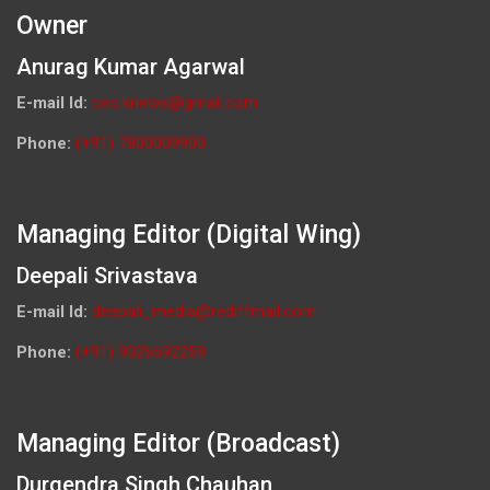
Owner
Anurag Kumar Agarwal
E-mail Id:
ceo.knews@gmail.com
Phone:
(+91) 7800009900
Managing Editor (Digital Wing)
Deepali Srivastava
E-mail Id:
deepali_media@rediffmail.com
Phone:
(+91) 9026692259
Managing Editor (Broadcast)
Durgendra Singh Chauhan