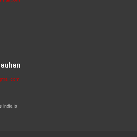
hauhan
gmail.com
 India is