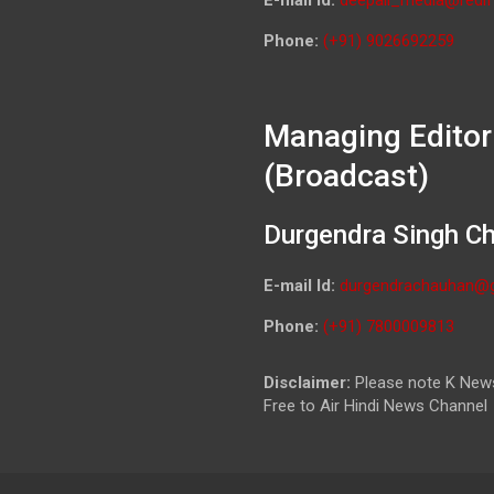
Phone:
(+91) 9026692259
Managing Editor
(Broadcast)
Durgendra Singh C
E-mail Id:
durgendrachauhan@
Phone:
(+91) 7800009813
Disclaimer:
Please note K News
Free to Air Hindi News Channel