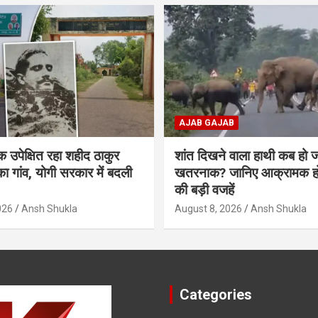
AJAB GAJAB
उपेक्षित रहा शहीद ठाकुर
शांत दिखने वाला हाथी कब हो ज
ा गांव, योगी सरकार में बदली
खतरनाक? जानिए आक्रामक होन
की बड़ी वजहें
026
Ansh Shukla
August 8, 2026
Ansh Shukla
Categories