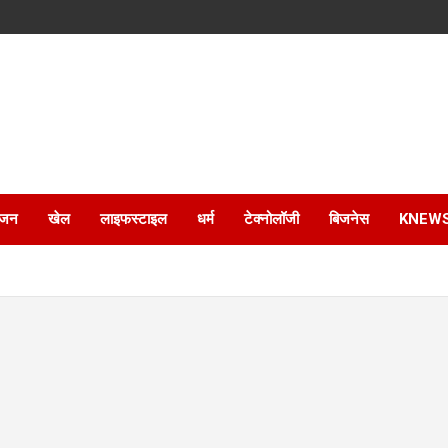
ंजन
खेल
लाइफस्टाइल
धर्म
टेक्नोलॉजी
बिजनेस
KNEW