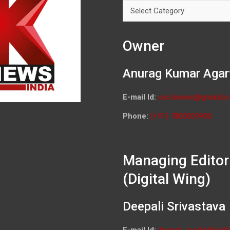
Categories
Owner
Anurag Kumar Agar
E-mail Id:
ceo.knews@gmail.c
Phone:
(+91) 7800009900
Managing Editor
(Digital Wing)
Deepali Srivastava
E-mail Id:
deepali_media@redif