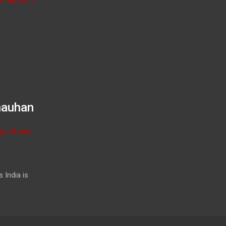
hauhan
gmail.com
 India is