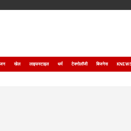
ंजन
खेल
लाइफस्टाइल
धर्म
टेक्नोलॉजी
बिजनेस
KNEW