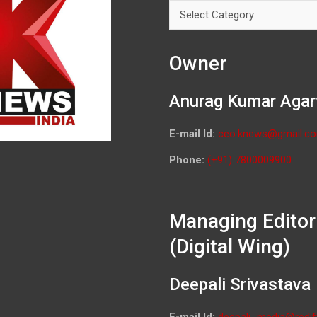
Categories
Owner
Anurag Kumar Agar
E-mail Id:
ceo.knews@gmail.c
Phone:
(+91) 7800009900
Managing Editor
(Digital Wing)
Deepali Srivastava
E-mail Id:
deepali_media@redif