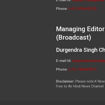
Phone:
(+91) 9026692259
Managing Editor
(Broadcast)
Durgendra Singh C
E-mail Id:
durgendrachauhan@
Phone:
(+91) 7800009813
Disclaimer:
Please note K News
Free to Air Hindi News Channel