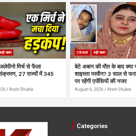
बड़ी खबर
CRIME
बड़ी खबर
जलेपीनो मिर्च से फैला
बेटे अबान की मौत के बाद क्या
संक्रमण, 27 राज्यों में 345
शाइस्ता परवीन? 3 साल से फर
पर रहेंगी एजेंसियों की नजर
026
Ansh Shukla
August 6, 2026
Ansh Shukla
Categories