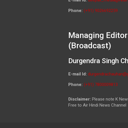
Phone:
(+91) 9026692259
Managing Editor
(Broadcast)
Durgendra Singh C
E-mail Id:
durgendrachauhan@
Phone:
(+91) 7800009813
Disclaimer:
Please note K News
Free to Air Hindi News Channel