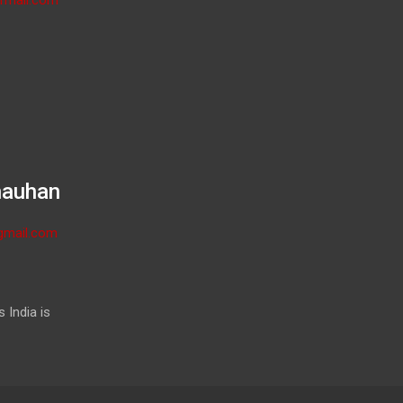
hauhan
gmail.com
 India is