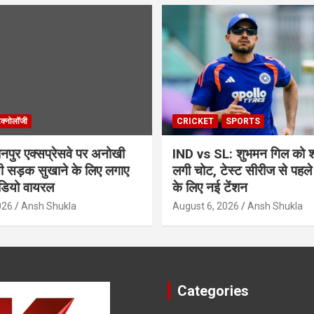
ेक्नोलॉजी
CRICKET
SPORTS
ुर एक्सप्रेसवे पर अनोखी
IND vs SL: शुभमन गिल को श्र
सी सड़क सुखाने के लिए लगाए
लगी चोट, टेस्ट सीरीज से पहले
ीडियो वायरल
के लिए नई टेंशन
026
Ansh Shukla
August 6, 2026
Ansh Shukla
Categories