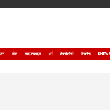
ंजन
खेल
लाइफस्टाइल
धर्म
टेक्नोलॉजी
बिजनेस
KNEW