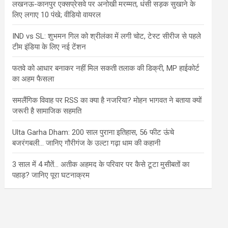
लखनऊ-कानपुर एक्सप्रेसवे पर अनोखी मरम्मत, धंसी सड़क सुखाने के
लिए लगाए 10 पंखे; वीडियो वायरल
IND vs SL: शुभमन गिल को श्रीलंका में लगी चोट, टेस्ट सीरीज से पहले
टीम इंडिया के लिए नई टेंशन
फतवे को आधार बनाकर नहीं मिल सकती तलाक की डिक्री, MP हाईकोर्ट
का अहम फैसला
समलैंगिक विवाह पर RSS का क्या है नजरिया? मोहन भागवत ने बताया क्यों
जरूरी है सामाजिक सहमति
Ulta Garha Dham: 200 साल पुराना इतिहास, 56 फीट ऊंचे
बजरंगबली… जानिए गौरीगंज के उल्टा गढ़ा धाम की कहानी
3 साल में 4 मौतें… अतीक अहमद के परिवार पर कैसे टूटा मुसीबतों का
पहाड़? जानिए पूरा घटनाक्रम