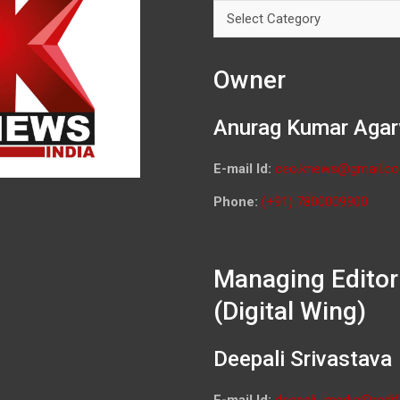
Categories
Owner
Anurag Kumar Agar
E-mail Id:
ceo.knews@gmail.c
Phone:
(+91) 7800009900
Managing Editor
(Digital Wing)
Deepali Srivastava
E-mail Id:
deepali_media@redif