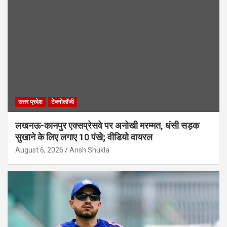
उत्तर प्रदेश
टेक्नोलॉजी
लखनऊ-कानपुर एक्सप्रेसवे पर अनोखी मरम्मत, धंसी सड़क
सुखाने के लिए लगाए 10 पंखे; वीडियो वायरल
August 6, 2026
Ansh Shukla