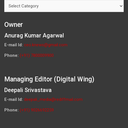
Categories
Owner
Anurag Kumar Agarwal
E-mail Id:
ceo.knews@gmail.com
Phone:
(+91) 7800009900
Managing Editor (Digital Wing)
Deepali Srivastava
E-mail Id:
deepali_media@rediffmail.com
Phone:
(+91) 9026692259