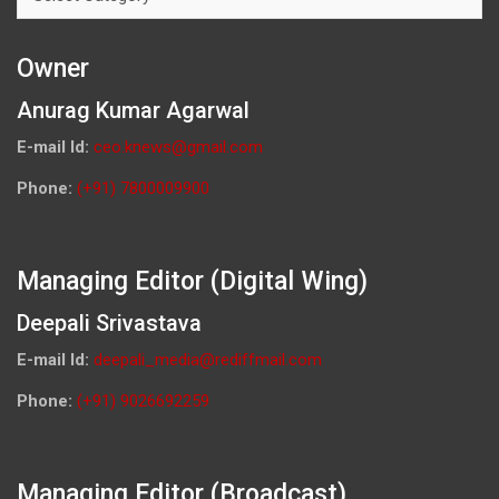
Owner
Anurag Kumar Agarwal
E-mail Id:
ceo.knews@gmail.com
Phone:
(+91) 7800009900
Managing Editor (Digital Wing)
Deepali Srivastava
E-mail Id:
deepali_media@rediffmail.com
Phone:
(+91) 9026692259
Managing Editor (Broadcast)