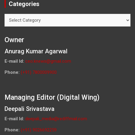
Categories
Categories
Owner
Anurag Kumar Agarwal
E-mail Id:
ceo.knews@gmail.com
Phone:
(+91) 7800009900
Managing Editor (Digital Wing)
Deepali Srivastava
E-mail Id:
deepali_media@rediffmail.com
Phone:
(+91) 9026692259