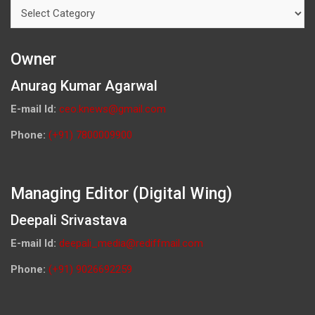
Categories
Owner
Anurag Kumar Agarwal
E-mail Id:
ceo.knews@gmail.com
Phone:
(+91) 7800009900
Managing Editor (Digital Wing)
Deepali Srivastava
E-mail Id:
deepali_media@rediffmail.com
Phone:
(+91) 9026692259