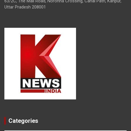
63/2C, The Mall Road, Noronha Crossing, Canal Patri, Kanpur,
Uttar Pradesh 208001
Categories