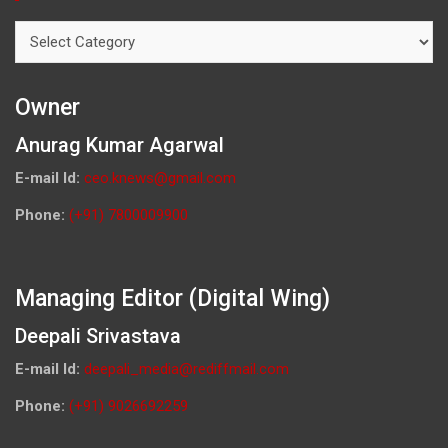
Categories
Owner
Anurag Kumar Agarwal
E-mail Id:
ceo.knews@gmail.com
Phone:
(+91) 7800009900
Managing Editor (Digital Wing)
Deepali Srivastava
E-mail Id:
deepali_media@rediffmail.com
Phone:
(+91) 9026692259