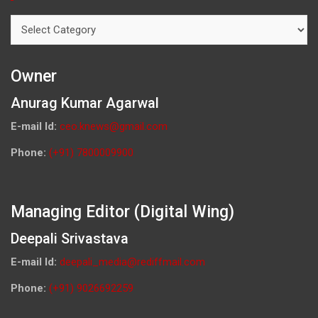
Categories
Owner
Anurag Kumar Agarwal
E-mail Id:
ceo.knews@gmail.com
Phone:
(+91) 7800009900
Managing Editor (Digital Wing)
Deepali Srivastava
E-mail Id:
deepali_media@rediffmail.com
Phone:
(+91) 9026692259