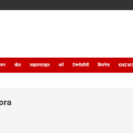
ंजन
खेल
लाइफस्टाइल
धर्म
टेक्नोलॉजी
बिजनेस
KNEW
ora