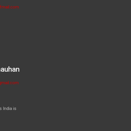
fmail.com
hauhan
gmail.com
 India is