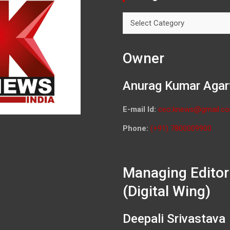
Categories
Owner
Anurag Kumar Agar
E-mail Id:
ceo.knews@gmail.c
Phone:
(+91) 7800009900
Managing Editor
(Digital Wing)
Deepali Srivastava