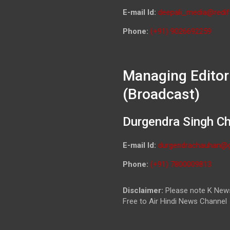
E-mail Id:
deepali_media@redif
Phone:
(+91) 9026692259
Managing Editor
(Broadcast)
Durgendra Singh C
E-mail Id:
durgendrachauhan@
Phone:
(+91) 7800009813
Disclaimer:
Please note K News
Free to Air Hindi News Channel