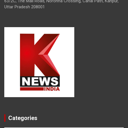
63/2C, The Mall Road, Noronha Crossing, Canal Patri, Kanpur,
Uttar Pradesh 208001
Categories