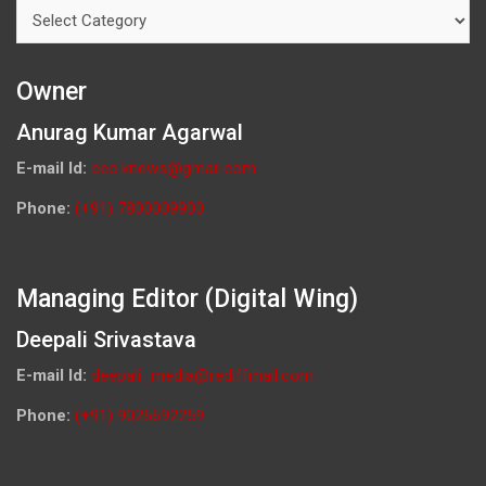
Categories
Owner
Anurag Kumar Agarwal
E-mail Id:
ceo.knews@gmail.com
Phone:
(+91) 7800009900
Managing Editor (Digital Wing)
Deepali Srivastava
E-mail Id:
deepali_media@rediffmail.com
Phone:
(+91) 9026692259