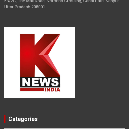
63/2C, The Mall Road, Noronha Crossing, Canal Patri, Kanpur,
Uttar Pradesh 208001
Categories