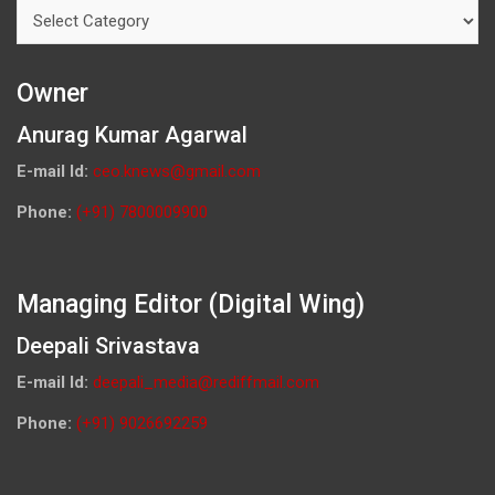
Categories
Owner
Anurag Kumar Agarwal
E-mail Id:
ceo.knews@gmail.com
Phone:
(+91) 7800009900
Managing Editor (Digital Wing)
Deepali Srivastava
E-mail Id:
deepali_media@rediffmail.com
Phone:
(+91) 9026692259